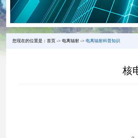
您现在的位置是：
首页
->
电离辐射
->
电离辐射科普知识
核